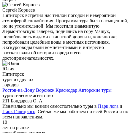
Сергей Корнеев
Пятигорск встретил нас теплой погодой и невероятной
атмосферой спокойствия. Программа тура была насыщенной,
но не утомительной. Мы посетили знаменитую
Лермонтовскую галерею, поднялись на гору Машук,
полюбовались видами с канатной дороги и, конечно же,
попробовали целебные воды в местных источниках.
Экскурсоводы были компетентными и интересно
рассказывали об истории города и его
достопримечательностях.
Юлия
Пятигорск
туры из других
городов
Ростов-на-Дону
Воронеж
Краснодар
Авторские туры
туристическое агентство
ИП Бондарева О. А.
Изначально мы возили самостоятельно туры в
Парк лога
и
Парк Галицкого
. Сейчас же мы работаем по всей России и по
всем направлениям.
10
лет на рынке
российского туризма