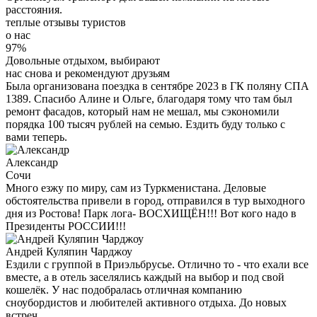
расстояния.
теплые отзывы туристов
о нас
97%
Довольные отдыхом, выбирают
нас снова и рекомендуют друзьям
Была организована поездка в сентябре 2023 в ГК поляну СПА
1389. Спасибо Алине и Ольге, благодаря тому что там был
ремонт фасадов, который нам не мешал, мы сэкономили
порядка 100 тысяч рублей на семью. Ездить буду только с
вами теперь.
Александр
Сочи
Много езжу по миру, сам из Туркменистана. Деловые
обстоятельства привели в город, отправился в тур выходного
дня из Ростова! Парк лога- ВОСХИЩЁН!!! Вот кого надо в
Президенты РОССИИ!!!
Андрей Куляпин Чарджоу
Ездили с группой в Приэльбрусье. Отлично то - что ехали все
вместе, а в отель заселялись каждый на выбор и под свой
кошелёк. У нас подобралась отличная компанию
сноубордистов и любителей активного отдыха. До новых
встреч