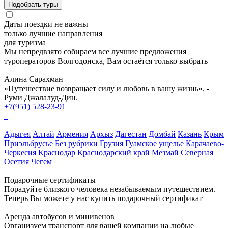
Подобрать туры
Даты поездки не важны
только лучшие направления
для туризма
Мы непредвзято собираем все лучшие предложения
туроператоров Волгодонска, Вам остаётся только выбрать
Алина Сарахман
«Путешествие возвращает силу и любовь в вашу жизнь». -
Руми Джалалуд-Дин.
+7(951) 528-23-91
Адыгея
Алтай
Армения
Архыз
Дагестан
Домбай
Казань
Крым
Приэльбрусье
Без рубрики
Грузия
Гуамское ущелье
Карачаево-
Черкесия
Краснодар
Краснодарский край
Мезмай
Северная
Осетия
Чегем
Подарочные сертификаты
Порадуйте близкого человека незабываемым путешествием.
Теперь Вы можете у нас купить подарочный сертификат
Аренда автобусов и минивенов
Организуем транспорт для вашей компании на любые